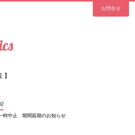
お問合せ
ics
覧 】
02
一時中止 期間延期のお知らせ